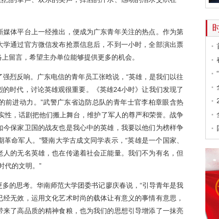
媒体平台上一经推出，便成为广东青年关注的热点。作为第
大学通过官方微信发布抢票信息后，不到一小时，全部演出票
络上留言，希望主办单位能够提供更多的机会。
强烈反响。广东电信的青年员工张晗说，“英雄，是我们以往
烈的时代，讨论英雄观很重要。《英雄24小时》让我们发现了
的前进动力。”武警广东省边防总队的青年士官李柏章眼含热
真实性，话剧把他们搬上舞台，维护了军人的尊严和荣誉。战争
如今保家卫国的战友也是我心中的英雄，我要以他们为榜样争
期革命军人。”暨南大学古成文同学表示，“英雄是一个国家、
老人的无名英雄，也在传递着社会正能量。我们不为有名，但
时代的文明。”
的思考。华南师范大学团委书记廖庆春说，“引导青年是我
已经无效，运用文化艺术时尚的载体让有意义的事情有意思，
带来了高品质的精神食粮，也为我们的思想引导增添了一抹亮