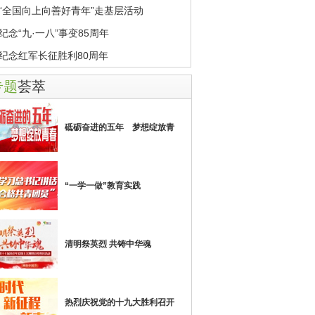
“全国向上向善好青年”走基层活动
纪念“九·一八”事变85周年
纪念红军长征胜利80周年
专题
荟萃
砥砺奋进的五年 梦想绽放青
“一学一做”教育实践
清明祭英烈 共铸中华魂
热烈庆祝党的十九大胜利召开