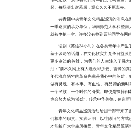
起。每场演出谢幕后，观众久久不愿离去。
共青团中央青年文化精品巡演的消息在新
一季巡演的承办单位，华南师范大学和暨南
就被争抢一空。许多没有抢到票的同学在网
话剧《英雄24小时》在各类青年中产生了
羞于谈论的话题，在文化软实力竞争日益激
更多身边的英雄，为我们的人生注入了强大
泪：“前不久网上有人诋毁邱少云、雷锋的
年代流血牺牲的革命先辈是我心中的英雄，
做有灵魂、有本事、有血性、有品德的新时
一个民族、一个时代的脊梁。即使是扶摔倒
也会努力成为‘英雄’，传承中华美德，创造新
青年文化精品巡演活动给团干部带来了更多
们根本的职责。实践证明，以往陈旧的方式
才能被广大学生所接受。青年文化精品巡演