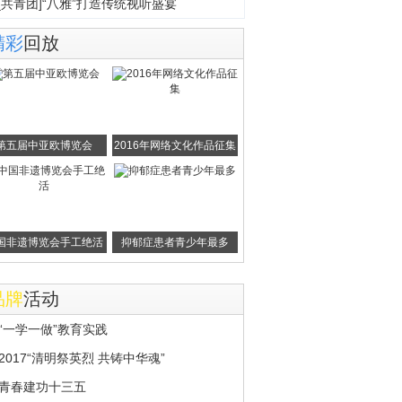
[共青团]“八雅”打造传统视听盛宴
精彩
回放
第五届中亚欧博览会
2016年网络文化作品征集
国非遗博览会手工绝活
抑郁症患者青少年最多
品牌
活动
“一学一做”教育实践
2017“清明祭英烈 共铸中华魂”
青春建功十三五