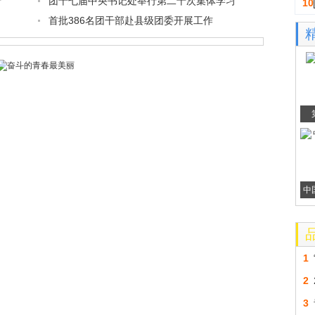
行
团十七届中央书记处举行第二十次集体学习
10
首批386名团干部赴县级团委开展工作
中
1
2
3