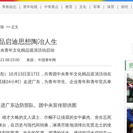
青春励志
|
青年电视
|
中青看点
|
教育
|
文化
|
军事
|
体育
|
财经
|
快报
>> 正文
品启迪思想陶冶人生
中央青年文化精品巡演活动启动
1 08:23:00
来源：
中国青年网
妍彤）
10
月
13
日至
17
日，共青团中央青年文化精品巡演活动在
英雄
24
小时》走进广东，为青年学生、企业青年和青年官兵奉
全
走进广东边防部队。团中央宣传部供图
雄才大略的文人谋士、巾帼不让须眉的女中豪杰、舍生忘死
舞台，在历史与现代间转换，淋漓尽致地演绎出先贤志士的使
热烈的掌声、欢乐的笑声，挥洒的汗水、感动的泪水交织在一