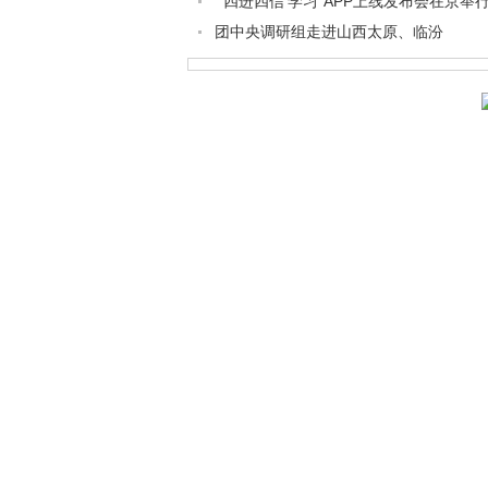
“‘四进四信’学习”APP上线发布会在京举
团中央调研组走进山西太原、临汾