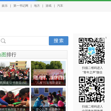
娱乐
|
第一书记网
|
地方
|
游戏
|
汽车
x
热图
排行
扫描二维码进入
“青年之声”微信
民阅读 让书香流动起
“八雅”打造视听盛宴
扫描二维码进入
用画笔畅想蓝天碧水
爱心认养 捐资助学