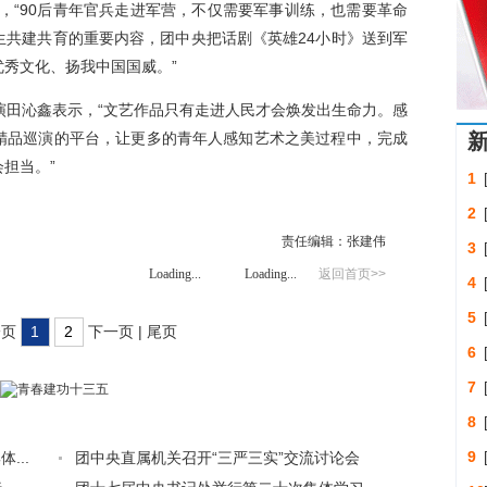
，“90后青年官兵走进军营，不仅需要军事训练，也需要革命
生共建共育的重要内容，团中央把话剧《英雄24小时》送到军
秀文化、扬我中国国威。”
田沁鑫表示，“文艺作品只有走进人民才会焕发出生命力。感
精品巡演的平台，让更多的青年人感知艺术之美过程中，完成
担当。”
1
2
责任编辑：张建伟
3
Loading...
Loading...
返回首页>>
4
5
一页
1
2
下一页
|
尾页
6
7
8
9
...
团中央直属机关召开“三严三实”交流讨论会