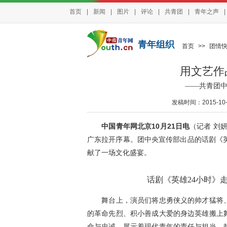
首页
|
新闻
|
图片
|
评论
|
共青团
|
青年之声
|
青年组织
首页
>>
团情
用文艺作
——共青团
发稿时间：2015-10-2
中国青年网北京
10
月
21
日电
（记者
刘
广东拉开序幕。团中央宣传部出品的话剧《
献了一场文化盛宴。
话剧《英雄24小时》
舞台上，演员们将忠勇侠义的帅才猛将、
的革命先烈、积小善成大爱的身边英雄搬上
命与忠诚，展示着现代青年的责任与担当。