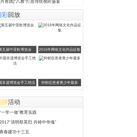
[共青团]“八雅”打造传统视听盛宴
精彩
回放
第五届中亚欧博览会
2016年网络文化作品征集
国非遗博览会手工绝活
抑郁症患者青少年最多
品牌
活动
“一学一做”教育实践
2017“清明祭英烈 共铸中华魂”
青春建功十三五