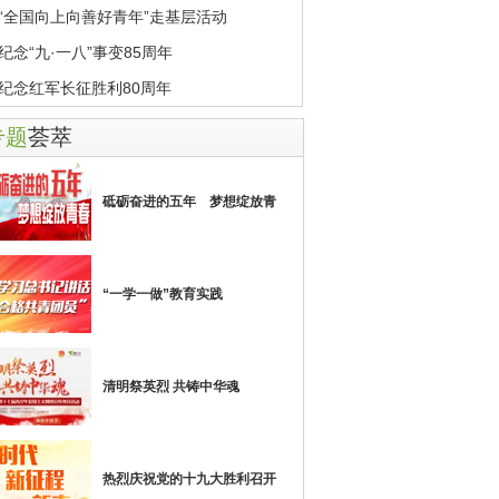
“全国向上向善好青年”走基层活动
纪念“九·一八”事变85周年
纪念红军长征胜利80周年
专题
荟萃
砥砺奋进的五年 梦想绽放青
“一学一做”教育实践
清明祭英烈 共铸中华魂
热烈庆祝党的十九大胜利召开