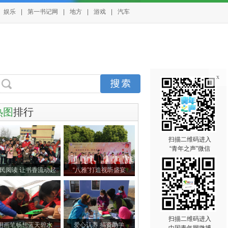
娱乐
|
第一书记网
|
地方
|
游戏
|
汽车
x
热图
排行
扫描二维码进入
“青年之声”微信
民阅读 让书香流动起
“八雅”打造视听盛宴
扫描二维码进入
用画笔畅想蓝天碧水
爱心认养 捐资助学