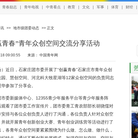
青春励志
|
青年电视
|
中青看点
|
教育
|
文化
|
军事
|
体育
|
财经
|
团讯
>>
地市级团委动态
>> 正文
赢青春”青年众创空间交流分享活动
8 09:00:55
来源：
中国青年网
扬）近日，石家庄团市委开展了“创赢青春”石家庄市青年众创
园、慧创空间、河北科大牧星湖等12家众创空间的负责同志
照华参加了分享会。
委新媒体中心、12355青少年服务平台等青少年服务阵
全
后观看了团市委工作宣传片，团市委青工青农部部长胡骁儒对
作安排与各位众创负责人进行了沟通，各位负责人针对众创空
，并就开展青年创新创业大赛、青年创业训练营等活动进行了
出，各青年众创空间要紧紧围绕为什么做、怎么做、做什么，