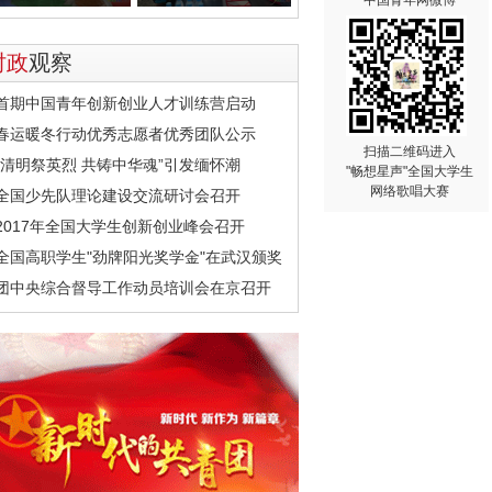
中国青年网微博
时政
观察
首期中国青年创新创业人才训练营启动
春运暖冬行动优秀志愿者优秀团队公示
扫描二维码进入
“清明祭英烈 共铸中华魂”引发缅怀潮
"畅想星声"全国大学生
网络歌唱大赛
全国少先队理论建设交流研讨会召开
2017年全国大学生创新创业峰会召开
全国高职学生"劲牌阳光奖学金"在武汉颁奖
团中央综合督导工作动员培训会在京召开