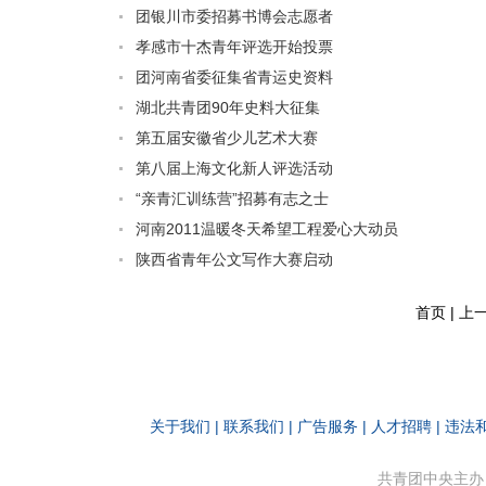
团银川市委招募书博会志愿者
孝感市十杰青年评选开始投票
团河南省委征集省青运史资料
湖北共青团90年史料大征集
第五届安徽省少儿艺术大赛
第八届上海文化新人评选活动
“亲青汇训练营”招募有志之士
河南2011温暖冬天希望工程爱心大动员
陕西省青年公文写作大赛启动
首页 | 上
关于我们
|
联系我们
|
广告服务
|
人才招聘
|
违法
共青团中央主办