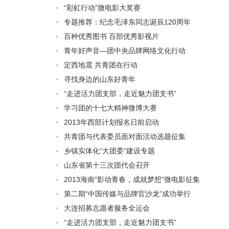
“彩虹行动”微电影大奖赛
专题推荐：纪念毛泽东同志诞辰120周年
百种优秀图书 百部优秀影视片
青年好声音—团中央品牌网络文化行动
定西地震 共青团在行动
寻找身边的山东好青年
“走进活力团支部，走近魅力团支书”
学习团的十七大精神微博大赛
2013年西部计划报名日前启动
共青团与代表委员面对面活动选题征集
乡镇实体化“大团委”建设专题
山东省第十三次团代会召开
2013海南"影动青春，成就梦想"微电影征集
第二期“中国传媒与品牌官沙龙”成功举行
大连招募志愿者服务全运会
“走进活力团支部，走近魅力团支书”