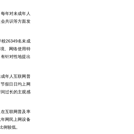
，每年对未成年人
社会共识等方面发
校2
6349
名未成
环境、网络使用特
，有针对性地提出
未成年人互联网普
、
节假日
日
均上网
时间过长的主观感
人在互联网普及率
成年网民上网设备
比例较低。