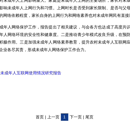
对未成年人上网影响重大。家庭是未成年人上网的主要场所，家长对未
影响未成年人上网行为和习惯。上网时长是否受到家长限制、是否与父
的网络依赖程度，家长自身的上网行为和网络素养也对未成年网民有直接
成年人网络保护工作，报告提出了相关建议，与会各方也达成
了
高度共
年人网络环境的安全性和健康度。
二是
推动青少年模式改良升级，在预
积极作用。
三是
加强未成年人网络素养教育，提升农村未成年人互联网
企业各尽其责，形成未成年人网络保护工作合力。
全国未成年人互联网使用情况研究报告
首页 | 上一页
1
下一页 | 尾页