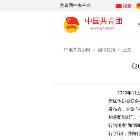
共青团中央主办
团旗
中国共青团
www.gqt.org.cn
中国共青团网
团情快报
>
> 正文
《
202
2
年
11
新媒体协会联合举
发布会。会议向
相关职能部门
、
行为洞察”和“
行”共识，
并向