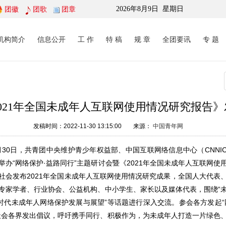
团徽
团歌
团章
2026年8月9日
星期日
机构简介
信息公开
工 作
特 稿
规 章
全团要讯
专 题
2021年全国未成年人互联网使用情况研究报告》
发稿时间：2022-11-30 13:15:00
来源：
中国青年网
月3
0
日，共青团中央维护青少年权益部、中国互联网络信息中心（CNNI
办“网络保护·益路同行”主题研讨会暨《202
1
年全国未成年人互联网使
社会发布202
1
年全国未成年人互联网使用情况研究成果，全国人大代表
专家
学者、行业协会
、
公益
机构、
中小学生
、
家长
以及媒体代表，围绕“
新时代未成年人网络保护发展与展望”等话题进行深入交流。参会各方发起“
社会各界发出倡议
，
呼吁携手同行
、
积极作为
，
为未成年人打造一片绿色