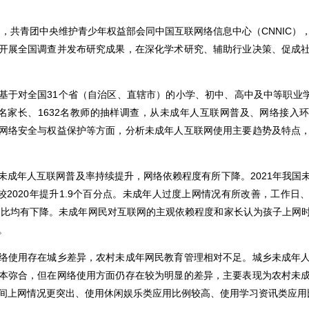
年起，共青团中央维护青少年权益部会同中国互联网络信息中心（CNNIC）
开展全国调查并发布研究成果，在深化学术研究、辅助行业决策、促成
基于对全国3
1
个省（自治区、直辖市）的小学、初中、高中及中等职业学
名家长、1
632
名教师的抽样调查，从
未成年人互联网普及、网络接入
网络安全与权益保护等方面，
分析
未成年人互联网使用
主要趋势及特点
未成年人互联网普及率持续提升，网络依赖程度有所下降。2021年我国
较2020年提升1.9个百分点
。未成年人
过度上网情况有所改善
，
工作日
相比均有
下降。
未成年网民对互联网的主观依赖程度和家长认为孩子上网
。
络使用存在城乡差异，农村未成年网民教育管理相对不足。
城乡未成年
本弥合，
但
在网络使用方面
仍
存在较为明显的差异，主要表现为农村未
间上网情况更突出、使用休闲娱乐类应用比例较高、使用学习资讯类应用