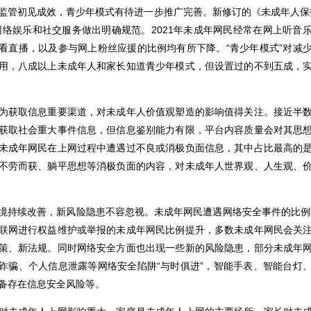
监管初见成效，青少年模式有待进一步推广完善。
新修订的《未成年人保
网络娱乐和社交服务做出明确规范。2021年未成年网民经常在网上听音
看直播，以及参与网上粉丝应援的比例均有所下降。“青少年模式”对减
用，八成以上未成年人和家长知道青少年模式，但设置过的不到五成，
为获取信息重要渠道，对未成年人价值观塑造的影响值得关注。
接近半
获取社会重大事件信息，但信息鉴别能力有限，平台内容质量会对其思
未成年网民在上网过程中遭遇过不良或消极负面信息，其中占比最高的
不劳而获、躺平思想等消极负面的内容，对未成年人世界观、人生观、
境持续改善，新风险隐患不容忽视。
未成年网民遭遇网络安全事件的比例较
联网进行权益维护或举报的未成年网民比例提升，多数未成年网民会关
策、新法规。同时网络安全方面也出现一些新的风险隐患，部分未成年
诈骗、个人信息泄露等网络安全陷阱“与时俱进”，智能手表、智能台灯
备存在信息安全风险等。