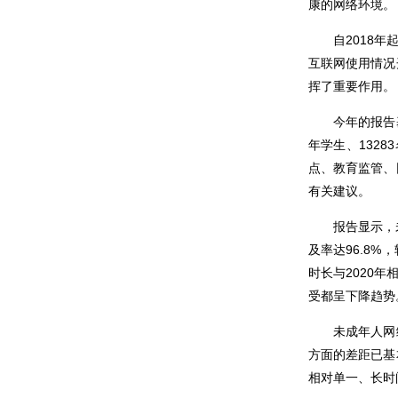
康的网络环境。
自2018
互联网使用情况
挥了重要作用。
今年的报告
年学生、1
3283
点、教育
监管
、
有关
建议。
报告显示，
及率达96.8%，
时长
与
2020年
受都呈下降趋势
未成年人网
方面
的差距已基
相对单一、长时