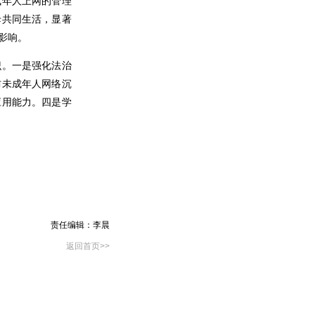
成年人上网的管理
母共同生活，显著
影响。
识。
一是
强化法治
防未成年人网络沉
应用能力。
四是
学
责任编辑：李晨
返回首页>>