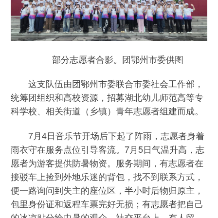
部分志愿者合影。团鄂州市委供图
这支队伍由团鄂州市委联合市委社会工作部，
统筹团组织和高校资源，招募湖北幼儿师范高等专
科学校、相关街道（乡镇）青年志愿者组建而成。
7月4日音乐节开场后下起了阵雨，志愿者身着
雨衣守在服务点位引导客流。7月5日气温升高，志
愿者为游客提供防暑物资。服务期间，有志愿者在
接驳车上捡到外地乐迷的背包，找不到联系方式，
便一路询问到失主的座位区，半小时后物归原主，
包里身份证和返程车票完好无损；有志愿者把自己
的冰凉贴分给中暑的观众。社交平台上，有人留