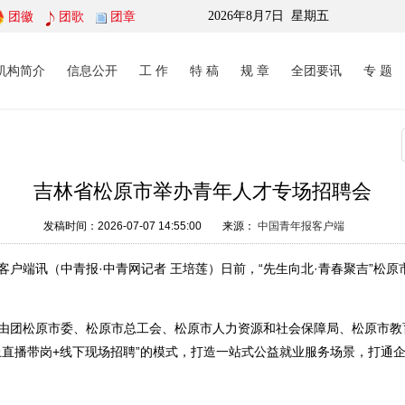
团徽
团歌
团章
2026年8月7日
星期五
机构简介
信息公开
工 作
特 稿
规 章
全团要讯
专 题
吉林省松原市举办青年人才专场招聘会
发稿时间：2026-07-07 14:55:00
来源：
中国青年报客户端
端讯（中青报·中青网记者 王培莲）日前，“先生向北·青春聚吉”松原
团松原市委、松原市总工会、松原市人力资源和社会保障局、松原市教
上直播带岗+线下现场招聘”的模式，打造一站式公益就业服务场景，打通