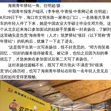
海南青年驿站一角。任明超/摄
中国青年报客户端讯（李争艳 中青报·中青网记者 任明超）
6月29日下午，海口市文明东路一家单位门口，一名骑着共享单
车的年轻人停了下来，她是中国农业大学硕士毕业生邓方尧。这
个从北京赶来海口参加面试的姑娘手里攥着一封表扬信，了解到
这里确实是负责“海南青年（人才）筑梦驿站”项目（以下简称“青
年驿站”）的机构后，犹豫了一下走了进去。
“这是我平生第一次写表扬信，怪不好意思的。”邓方尧笑着
回忆，“但好的服务值得被看见、被记录，也怕之后因为别的事
就忘了，才急匆匆在参加面试后第二天写了表扬信。”
这封表扬信篇幅不长，既写了邓方尧从“不满意”到“很满
意”的心路历程，也写了海南青年驿站在听取一名年轻人意见后
流程如何变得更顺畅。