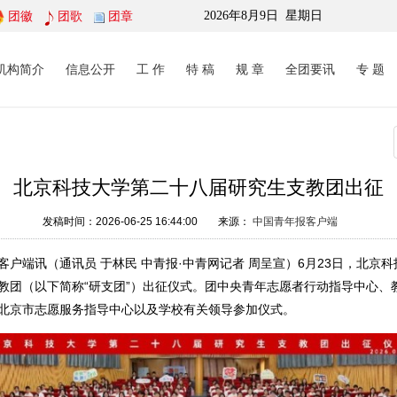
团徽
团歌
团章
2026年8月9日
星期日
机构简介
信息公开
工 作
特 稿
规 章
全团要讯
专 题
北京科技大学第二十八届研究生支教团出征
发稿时间：2026-06-25 16:44:00
来源：
中国青年报客户端
端讯（通讯员 于林民 中青报·中青网记者 周呈宣）6月23日，北京科
教团（以下简称“研支团”）出征仪式。团中央青年志愿者行动指导中心、
北京市志愿服务指导中心以及学校有关领导参加仪式。