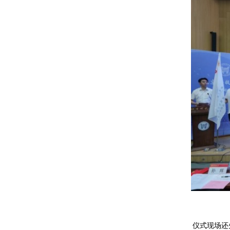
仪式现场还先后