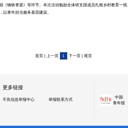
唱《钢铁脊梁》等环节。本次活动勉励全体研支团成员扎根乡村教育一线
，以青年担当服务基层建设。
首页 | 上一页
1
下一页 | 尾页
更多链接
中国
不良信息举报中心
举报联系方式
青年报