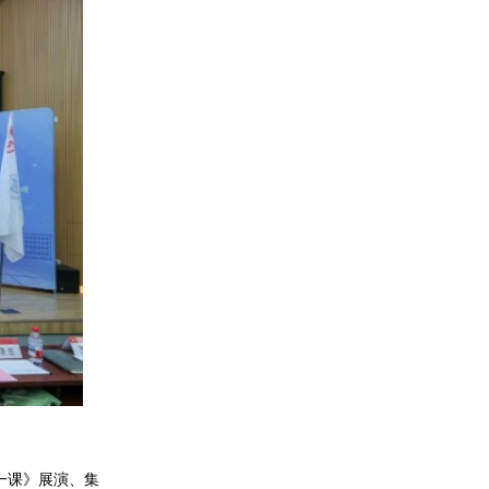
一课》展演、集