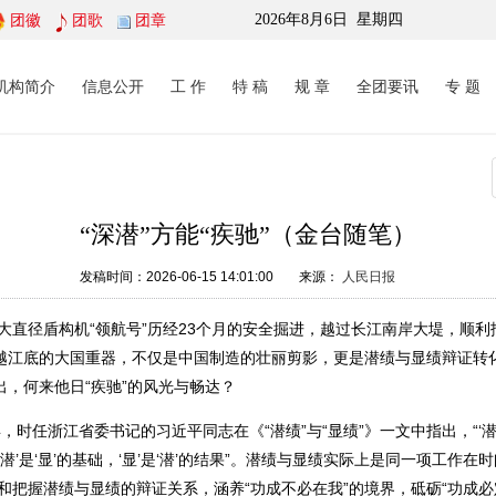
团徽
团歌
团章
2026年8月6日
星期四
机构简介
信息公开
工 作
特 稿
规 章
全团要讯
专 题
“深潜”方能“疾驰”（金台随笔）
发稿时间：2026-06-15 14:01:00
来源：
人民日报
径盾构机“领航号”历经23个月的安全掘进，越过长江南岸大堤，顺利
穿越江底的大国重器，不仅是中国制造的壮丽剪影，更是潜绩与显绩辩证转
出，何来他日“疾驰”的风光与畅达？
时任浙江省委书记的习近平同志在《“潜绩”与“显绩”》一文中指出，“‘潜’
潜’是‘显’的基础，‘显’是‘潜’的结果”。潜绩与显绩实际上是同一项工作在
和把握潜绩与显绩的辩证关系，涵养“功成不必在我”的境界，砥砺“功成必