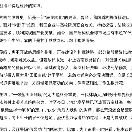
创造经得起检验的实绩。
的发展史，恰是一部“潜显转化”的史诗。曾经，我国盾构机依赖进口
。面对“卡脖子”难题，我国企业与高校院所联合攻关、持续探索，陆续攻
键技术，顺利实现国产化突破。如今，国产盾构机全球市场占有率超70%
凭空产生的，靠的正是甘于默默奉献，敢于啃硬骨头。
，离不开战略思维的指引。正在建设的川藏铁路，部分路段桥隧比超9
山峻岭，短期难见收益。但若放长眼光，补上西南铁路留白，对促进民族团
新格局的价值难以估量。基础教育投入、基础科研资助、环境污染修复、
前期投入巨大且“回报曲线”趋于平坦，若急功近利必定无功而返。立足长
局抓实落地举措，方能锚定做潜功的方向，保障基础性工作生根开花。
，“一张蓝图绘到底”的定力也格外重要。三代林场人历时数十年扎根
依然付出艰苦卓绝的努力。时至今日，河北塞罕坝已形成百万亩林海，每
“板凳坐得十年冷”的定力，缺少“为后人栽树”的胸襟，那么荒漠还会是荒
越深，向上生长的底气便越足，蛰伏蓄力做潜功的过程，正是为显绩破土
，必须警惕“假显功”与“假潜功”。比如，为了追求一时好看，把本该