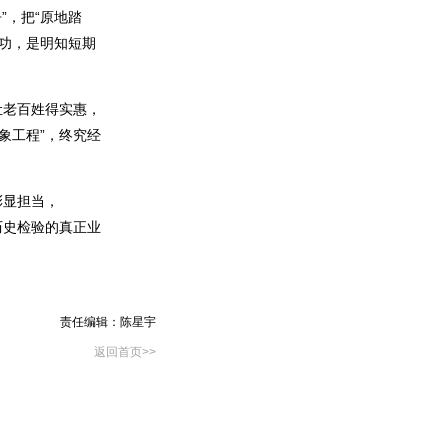
”，把“原地踏
潜功，是明知短期
让老百姓得实惠，
象工程”，终究经
彰显担当，
历史检验的真正业
责任编辑：陈星宇
返回首页>>