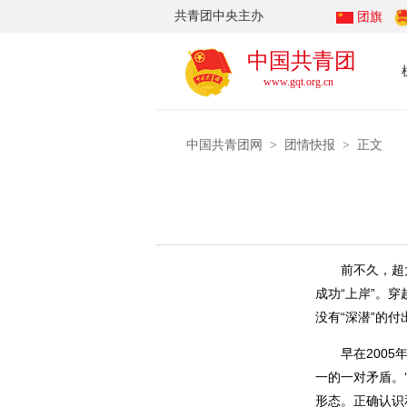
共青团中央主办
团旗
中国共青团
www.gqt.org.cn
中国共青团网
团情快报
>
> 正文
前不久，超大直
成功“上岸”。
没有“深潜”的付
早在2005年，
一的一对矛盾。‘
形态。正确认识