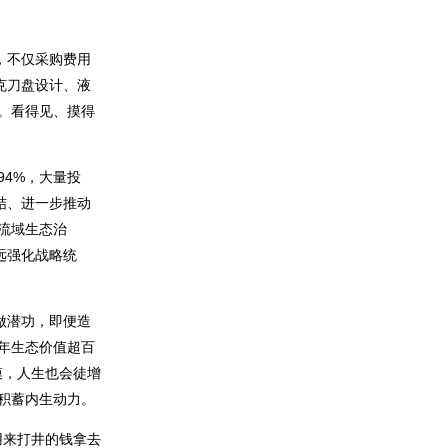
，不仅采购费用
克刀盘设计、液
。看得见、摸得
4%，大量投
结、进一步推动
流域生态治
远强化战略统
做潜功，即便造
年生态价值超百
漠，人生也会徒增
积蓄内生动力。
用来打井的钱拿去