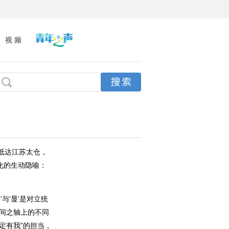
视 频
抵达江苏太仓，
化的生动隐喻：
与‘显’是对立统
时间之轴上的不同
定有我”的担当，