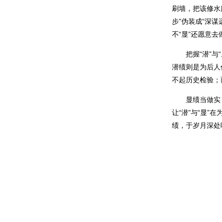
刷墙，把该修水
步”伪装成“深
不“显”还愿意
把握“潜”与“
潜绩则是为后人
不起历史检验；
显绩当做实，潜
让“潜”与“显
绩，于岁月深处