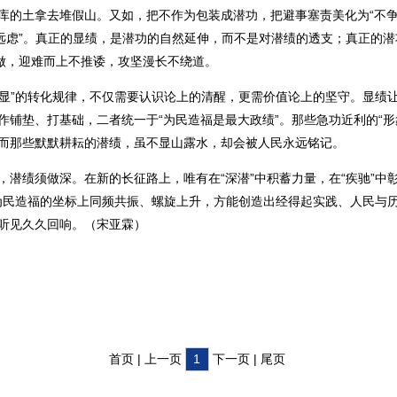
库的土拿去堆假山。又如，把不作为包装成潜功，把避事塞责美化为“不争
谋远虑”。真正的显绩，是潜功的自然延伸，而不是对潜绩的透支；真正的
去做，迎难而上不推诿，攻坚漫长不绕道。
显”的转化规律，不仅需要认识论上的清醒，更需价值论上的坚守。显绩
作铺垫、打基础，二者统一于“为民造福是最大政绩”。那些急功近利的“形
而那些默默耕耘的潜绩，虽不显山露水，却会被人民永远铭记。
绩须做深。在新的长征路上，唯有在“深潜”中积蓄力量，在“疾驰”中
”在为民造福的坐标上同频共振、螺旋上升，方能创造出经得起实践、人民与
听见久久回响。（宋亚霖）
首页 | 上一页
1
下一页 | 尾页