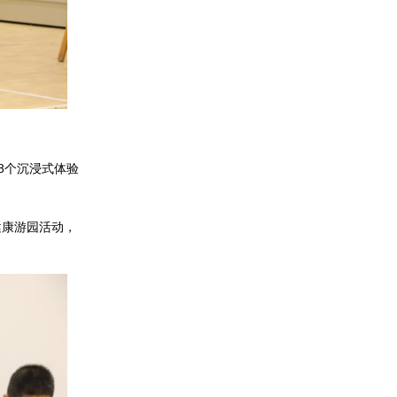
8个沉浸式体验
康游园活动，