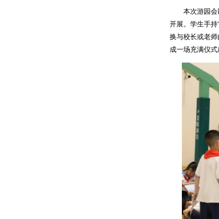
本次游园会以勇
开展。学生手持
换与校长或老师
成一场充满仪式