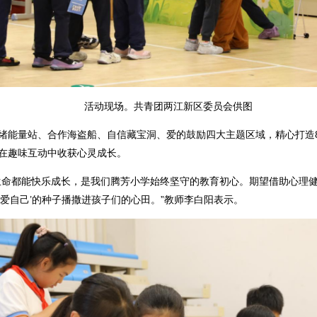
活动现场。共青团两江新区委员会供图
量站、合作海盗船、自信藏宝洞、爱的鼓励四大主题区域，精心打造
在趣味互动中收获心灵成长。
都能快乐成长，是我们腾芳小学始终坚守的教育初心。期望借助心理健
关爱自己’的种子播撒进孩子们的心田。”教师李白阳表示。