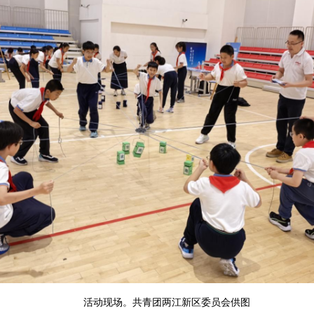
活动现场。共青团两江新区委员会供图