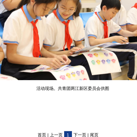
活动现场。共青团两江新区委员会供图
首页 | 上一页
1
下一页 | 尾页