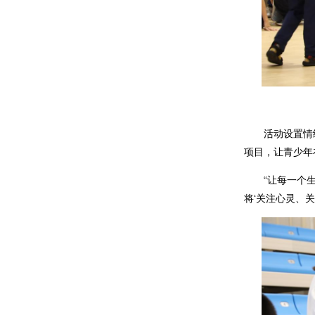
活动设置情绪能
项目，让青少年
“让每一个生命
将‘关注心灵、