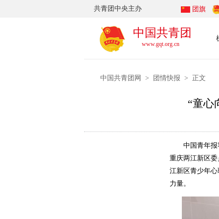
共青团中央主办
团旗
中国共青团
www.gqt.org.cn
中国共青团网
团情快报
>
> 正文
“童心
中国青年报客户
重庆两江新区委员
江新区青少年心
力量。