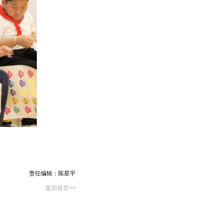
责任编辑：陈星宇
返回首页>>