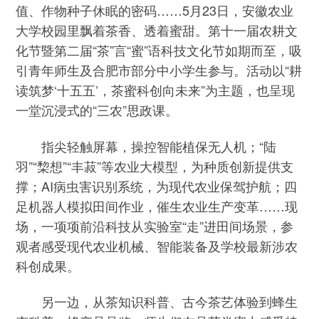
值、作物种子休眠的密码……5月23日，安徽农业
大学校园里飘着茶香、透着蜜甜。第十一届农耕文
化节暨第二届“茶”言“蜜”语科技文化节如期而至，吸
引青年师生及合肥市部分中小学生参与。活动以“耕
读筑梦‘十五五’，茶蜜科创向未来”为主题，也呈现
一堂沉浸式的“三农”思政课。
指尖轻触屏幕，操控智能植保无人机；“陆
羽”“棃想”“丰菽”等农业大模型，为种质创新提供支
撑；AI病虫害识别系统，为现代农业保驾护航；四
足机器人模拟田间作业，催生农业生产变革……现
场，一项项前沿科技从实验室“走”进田间场景，参
观者感受现代农业机械、智能装备及学校最新涉农
科创成果。
另一边，从茶知识科普、古今茶艺体验到蜂生