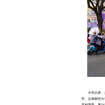
今年以来，共
学、云南财经大
高校团委，累计