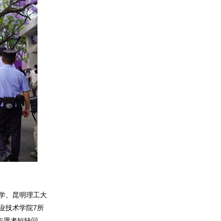
学、昆明理工大
业技术学院7所
志愿者短缺问