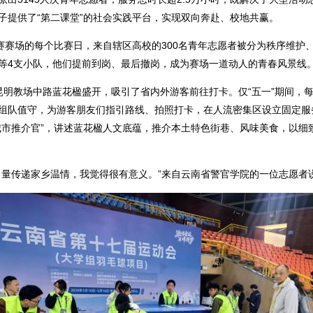
子提供了“第二课堂”的社会实践平台，实现双向奔赴、校地共赢。
赛场的每个比赛日，来自辖区高校的300名青年志愿者被分为秩序维护
等4支小队，他们提前到岗、最后撤岗，成为赛场一道动人的青春风景线
教场中路蓝花楹盛开，吸引了省内外游客前往打卡。仅“五一”期间，每天
组队值守，为游客朋友们指引路线、拍照打卡，在人流密集区设立固定服
城市推介官”，讲述蓝花楹人文底蕴，推介本土特色街巷、风味美食，以细
传递家乡温情，我觉得很有意义。”来自云南省警官学院的一位志愿者