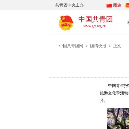
共青团中央主办
团旗
中国共青团
www.gqt.org.cn
中国共青团网
团情快报
>
> 正文
中国青年报客户
旅游文化季活动
片。