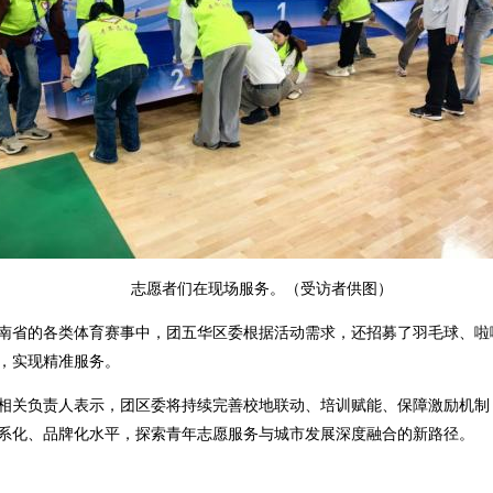
志愿者们在现场服务。（受访者供图）
省的各类体育赛事中，团五华区委根据活动需求，还招募了羽毛球、啦
，实现精准服务。
关负责人表示，团区委将持续完善校地联动、培训赋能、保障激励机制
系化、品牌化水平，探索青年志愿服务与城市发展深度融合的新路径。