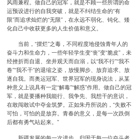
风雨兼程。做自己的冠军，就是不顾一些所谓的命
运预设进行的自我突破，就是不纠结生命的“有
限”而追求灿烂的“无限”，在永远不弱化、钝化、矮
化自己中收获更多的人生价值和意义。
当前，“摆烂”之毒，不同程度地侵蚀青年人的
奋斗力和生命力，一些年轻学生变“丧”变“脆皮”，未
经挫折而自退、坐井观天而自溺，以“我不行”“我不
卷”“我不干”的退缩之姿，放慢脚步、放弃追求、放
逐自我。而奥运冠军、世界冠军的现身说法，从某
种意义上说具有一定“解毒”“解惑”作用。做自己的冠
军，就是要播种我能行、我争先、我想干的意识，
在敢闯敢试中夺金筑梦。正如朱丹所说的，“失败不
可怕，可怕的是放弃。青春的意义，是每一次跌倒
后都有勇气站起来。”
新疆发展的每一次进步，归因于每一位奋斗者